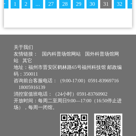
1
2
...
27
28
29
30
31
32
一
页
关于我们
友情链接：
国内科普场馆网站
国外科普场馆网
站
其它
地址：福州市晋安区鹤林路65号福州科技馆 邮政编
码：350011
咨询前台客服电话：（9:00-17:00）0591-83969716
18005916139
消控室值班电话：（24小时）0591-83760902
开放时间：每周二至周日9:00—17:00（16:50停止进
场），每周一闭馆。