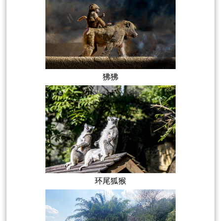
狒狒
环尾狐猴